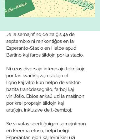
Je la semajnfino de 2a ĝis 4a de 
septembro ni renkontiĝos en la
Esperanto-Stacio en Halbe apud 
Berlino kaj faros ŝildojn por la stacio.
Ni uzos diversajn interesajn teknikojn 
por fari kvarlingvajn ŝildojn el
ligno kaj vitro kun helpo de vektor-
bazita tranĉdesegnilo, farboj kaj
vinilfolio. Eblos ankaŭ uzi la maŝinon 
por krei proprajn ŝildojn kaj
artaĵojn, inkluzive de t-ĉemizoj.
Se vi volas sperti ĝuigan semajnfinon 
en kreema etoso, helpi beligi
Esperantan ejon kaj lerni kiel uzi 