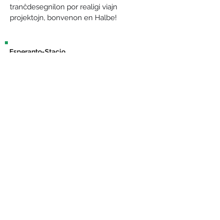
tranĉdesegnilon por realigi viajn
projektojn, bonvenon en Halbe!
Esperanto-Stacio
Bahnhofstraße 30, 15757, Halbe, Germany
info@esperantostacio.com
+49 176 24714203
Kontakto & Loko
Impressum
La projekto "Lerni – VR por la instruado de faklingvo en medicino kaj
flegado" estas financata de la Eŭropa Unio kaj la Lando Brandenburgio.