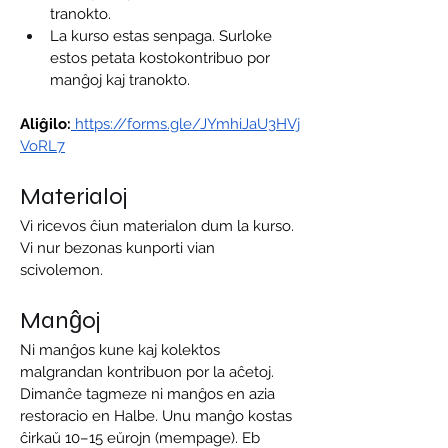
tranokto.
La kurso estas senpaga. Surloke 
estos petata kostokontribuo por 
manĝoj kaj tranokto.
Aliĝilo:
https://forms.gle/JYmhiJaU3HVj
VoRL7
Materialoj
Vi ricevos ĉiun materialon dum la kurso. 
Vi nur bezonas kunporti vian 
scivolemon.
Manĝoj
Ni manĝos kune kaj kolektos 
malgrandan kontribuon por la aĉetoj. 
Dimanĉe tagmeze ni manĝos en azia 
restoracio en Halbe. Unu manĝo kostas 
ĉirkaŭ 10–15 eŭrojn (mempage). Eb