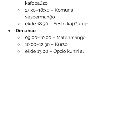
kafopaŭzo
17:30–18:30 – Komuna 
vespermanĝo
ekde 18:30 – Festo kaj Gufujo
Dimanĉo
09:00–10:00 – Matenmanĝo
10:00–12:30 – Kurso
ekde 13:00 – Opcio kuniri al 
azia restoracio 
Thran 
Bistro
 (mempage, ĉ. 10–15 €) 
kaj foriro aŭ libervola 
promenado kaj ĉiĉeronado en 
Halbe
Aliĝilo:
https://forms.gle/JYmhiJaU3HVj
VoRL7
Loko:
Esperanto-Stacio
Bahnhofstrasse 30