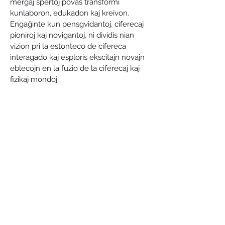
mergaj spertoj povas transformi 
kunlaboron, edukadon kaj kreivon. 
Engaĝinte kun pensgvidantoj, ciferecaj 
pioniroj kaj novigantoj, ni dividis nian 
vizion pri la estonteco de cifereca 
interagado kaj esploris ekscitajn novajn 
eblecojn en la fuzio de la ciferecaj kaj 
fizikaj mondoj.
Esperanto-Stacio
Bahnhofstraße 30, 15757, Halbe, Germany
info@esperantostacio.com
+49 176 24714203
Kontakto & Loko
Impressum
La projekto "Lerni – VR por la instruado de faklingvo en medicino kaj