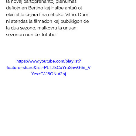
la novaj partoprenantoj plenumas 
defiojn en Berlino kaj Halbe antaŭ ol 
ekiri al la ĉi-jara fina celloko, Vilno. Dum 
ni atendas la filmadon kaj publikigon de 
la dua sezono, malkovru la unuan 
sezonon nun ĉe Jutubo:
https://www.youtube.com/playlist?
feature=share&list=PLTJlxCuYruSnwG6n_V
YzxzCJJ8ONut2nj
Esperanto-Stacio