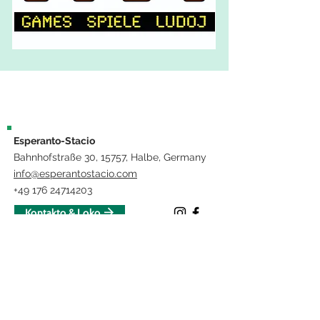
Esperanto-Stacio
Bahnhofstraße 30, 15757, Halbe, Germany
info@esperantostacio.com
+49 176 24714203
Kontakto & Loko
Impressum
La projekto "Lerni – VR por la instruado de faklingvo en medicino kaj
flegado" estas financata de la Eŭropa Unio kaj la Lando Brandenburgio.