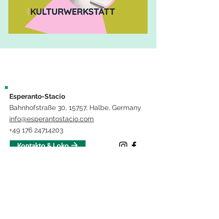
Esperanto-Stacio
Bahnhofstraße 30, 15757, Halbe, Germany
info@esperantostacio.com
+49 176 24714203
Kontakto & Loko
Impressum
La projekto "Lerni – VR por la instruado de faklingvo en medicino kaj
flegado" estas financata de la Eŭropa Unio kaj la Lando Brandenburgio.