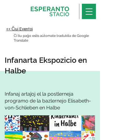
<< Ĉiuj Eventoj
Ĉi tiu paĝo estis aŭtomate tradukita de Google
Translate
Infanarta Ekspozicio en
Halbe
Infanaj artaĵoj el la postlerneja
programo de la bazlernejo Elisabeth-
von-Schlieben en Halbe