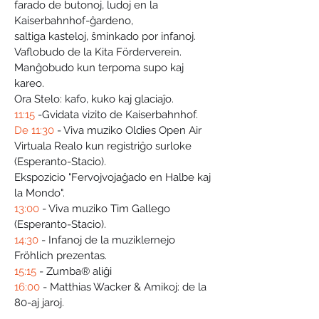
farado de butonoj, ludoj en la 
Kaiserbahnhof-ĝardeno,
saltiga kasteloj, ŝminkado por infanoj.
Vaflobudo de la Kita Förderverein.
Manĝobudo kun terpoma supo kaj 
kareo.
Ora Stelo: kafo, kuko kaj glaciaĵo.
11:15
 -Gvidata vizito de Kaiserbahnhof.
De 11:30 
- Viva muziko Oldies Open Air
Virtuala Realo kun registriĝo surloke 
(Esperanto-Stacio).
Ekspozicio "Fervojvojaĝado en Halbe kaj 
la Mondo".
13:00
 - Viva muziko Tim Gallego 
(Esperanto-Stacio).
14:30
 - Infanoj de la muziklernejo 
Fröhlich prezentas.
15:15 
- Zumba® aliĝi
16:00
 - Matthias Wacker & Amikoj: de la 
80-aj jaroj.