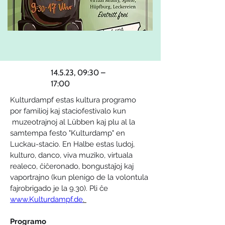
14.5.23, 09:30 –
17:00
Kulturdampf estas kultura programo 
por familioj kaj staciofestivalo kun 
 muzeotrajnoj al Lübben kaj plu al la 
samtempa festo "Kulturdamp" en 
Luckau-stacio. En Halbe estas ludoj, 
kulturo, danco, viva muziko, virtuala 
realeco, 
ĉ
i
ĉ
eronado, bongustaĵoj kaj 
vaportrajno (kun plenigo de la volontula 
fajrobrigado je la 9.30). Pli ĉe 
www.Kulturdampf.de
. 
Programo