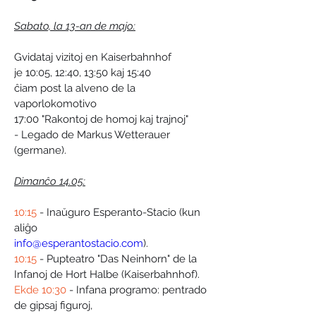
Sabato, la 13-an de majo:
Gvidataj vizitoj en Kaiserbahnhof
je 10:05, 12:40, 13:50 kaj 15:40
ĉiam post la alveno de la 
vaporlokomotivo
17:00 "Rakontoj de homoj kaj trajnoj"
- Legado de Markus Wetterauer 
(germane).
Dimanĉo 14.05:
10:15
 - Inaŭguro Esperanto-Stacio (kun 
aliĝo
info@esperantostacio.com
).
10:15
 - Pupteatro "Das Neinhorn" de la
Infanoj de Hort Halbe (Kaiserbahnhof).
Ekde 10:30
 - Infana programo: pentrado 
de gipsaj figuroj,