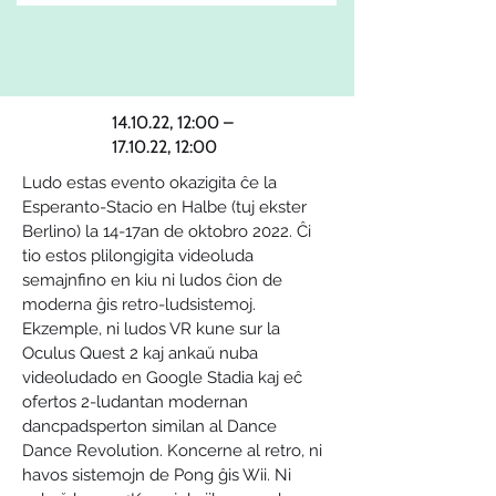
14.10.22, 12:00 –
17.10.22, 12:00
Ludo estas evento okazigita ĉe la 
Esperanto-Stacio en Halbe (tuj ekster 
Berlino) la 14-17an de oktobro 2022. Ĉi 
tio estos plilongigita videoluda 
semajnfino en kiu ni ludos ĉion de 
moderna ĝis retro-ludsistemoj. 
Ekzemple, ni ludos VR kune sur la 
Oculus Quest 2 kaj ankaŭ nuba 
videoludado en Google Stadia kaj eĉ 
ofertos 2-ludantan modernan 
dancpadsperton similan al Dance 
Dance Revolution. Koncerne al retro, ni 
havos sistemojn de Pong ĝis Wii. Ni 