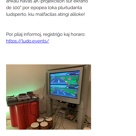
ankaŭ havas 4K-projekciilon sur ekrano 
de 100" por epopea loka plurludanta 
ludsperto, kiu malfacilas atingi aliloke!
Por pliaj informoj, registriĝo kaj horaro: 
https://ludo.events/