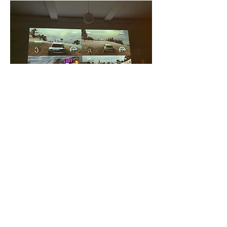
Esperanto-Stacio
Bahnhofstraße 30, 15757, Halbe, Germany
info@esperantostacio.com
+49 176 24714203
Kontakto & Loko
Impressum