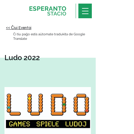
<< Ĉiuj Eventoj
Ĉi tiu paĝo estis aŭtomate tradukita de Google
Translate
Ludo 2022