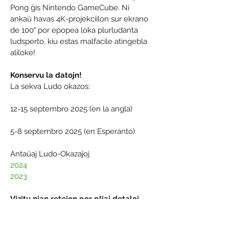
Pong ĝis Nintendo GameCube. Ni 
ankaŭ havas 4K-projekciilon sur ekrano 
de 100" por epopea loka plurludanta 
ludsperto, kiu estas malfacile atingebla 
aliloke!
Konservu la datojn!
La sekva Ludo okazos:
12-15 septembro 2025 (en la angla)
5-8 septembro 2025 (en Esperanto)
Antaŭaj Ludo-Okazaĵoj
2024
2023
Vizitu nian retejon por pliaj detaloj 
kaj registriĝo: 
https://ludo.events/eo