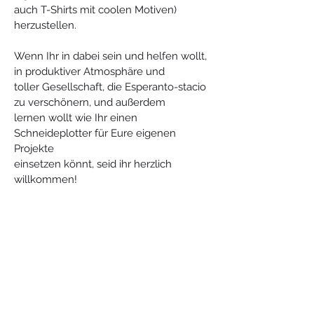
auch T-Shirts mit coolen Motiven)
herzustellen.
Wenn Ihr in dabei sein und helfen wollt, 
in produktiver Atmosphäre und
toller Gesellschaft, die Esperanto-stacio 
zu verschönern, und außerdem
lernen wollt wie Ihr einen 
Schneideplotter für Eure eigenen 
Projekte
einsetzen könnt, seid ihr herzlich 
willkommen!
Esperanto-Stacio
Bahnhofstraße 30, 15757, Halbe, Germany
info@esperantostacio.com
+49 176 24714203
Kontakt & Standort