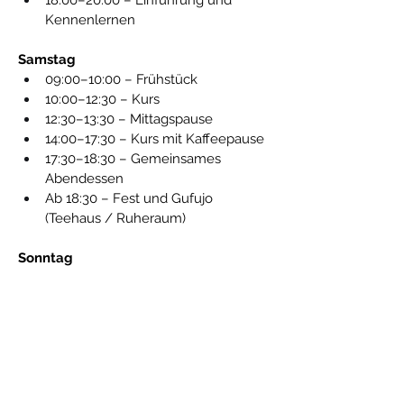
18:00–20:00 – Einführung und 
Kennenlernen
Samstag
09:00–10:00 – Frühstück
10:00–12:30 – Kurs
12:30–13:30 – Mittagspause
14:00–17:30 – Kurs mit Kaffeepause
17:30–18:30 – Gemeinsames 
Abendessen
Ab 18:30 – Fest und Gufujo 
(Teehaus / Ruheraum)
Sonntag
09:00–10:00 – Frühstück
10:00–12:30 – Kurs
Ab 13:00 – Optional: Gemeinsamer 
Besuch im asiatischen Restaurant 
Thran Bistro
 (Selbstzahler, ca. 10–15 
€) und Abreise oder optionaler 
Spaziergang und Führung in Halbe