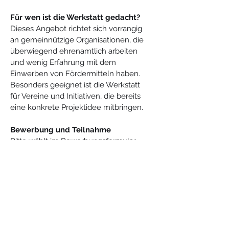
Für wen ist die Werkstatt gedacht?
Dieses Angebot richtet sich vorrangig 
an gemeinnützige Organisationen, die 
überwiegend ehrenamtlich arbeiten 
und wenig Erfahrung mit dem 
Einwerben von Fördermitteln haben. 
Besonders geeignet ist die Werkstatt 
für Vereine und Initiativen, die bereits 
eine konkrete Projektidee mitbringen.
Bewerbung und Teilnahme
Bitte wählt im Bewerbungsformular 
den Standort Halbe aus und gebt an, zu 
welchen Themen ihr mehr erfahren 
und praktisch arbeiten möchtet. Diese 
Angaben helfen bei der Gestaltung der 
Werkstatt vor Ort.
Die Plätze sind begrenzt. Reicht eure 