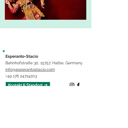
Esperanto-Stacio
Bahnhofstraße 30, 15757, Halbe, Germany
info@esperantostacio.com
+49 176 24714203
Kontakt & Standort
Impressum
Das Projekt "Lerni - VR zur Vermittlung von Fachsprache in Medizin und
Pflege" wird aus Mitteln der Europäischen Union und des Landes
Brandenburg gefördert.