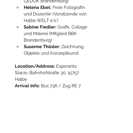
GEDOK Brandenburg)
Helena Ebel:
 Freie Fotografin 
und Dozentin (Vorsitzende von 
Halbe WELT e.V.)
Sabine Fiedler:
 Grafik, Collage 
und Malerei (Mitglied BBK 
Brandenburg)
Susanne Thäsler:
 Zeichnung, 
Objekte und Konzeptkunst
Location/Address:
 Esperanto 
Stacio, Bahnhofstraße 30, 15757 
Halbe
Arrival Info:
 Bus 736 / Zug RE 7
Esperanto-Stacio
Bahnhofstraße 30, 15757, Halbe, Germany
info@esperantostacio.com